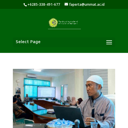
+6285-338-491-677
faperta@ummat.ac.id
Select Page