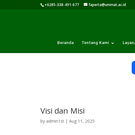
+6285-338-491-677
faperta@ummat.ac.id
Beranda
Tentang Kami
Layan
Visi dan Misi
by
admin1st
|
Aug 11, 2025